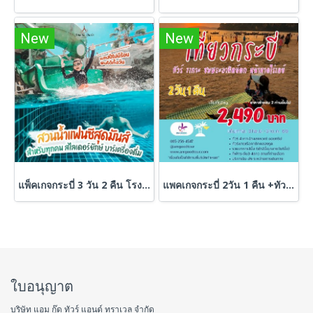
New
New
แพ็คเกจกระบี่ 3 วัน 2 คืน โรงแรมมีสวนน้ำ ที่พัก+ทัวร์ดำน้ำ
แพคเกจกระบี่ 2วัน 1 คืน +ทัวร์ 7 เกาะ ชมพระอาทิตย์ตก
ใบอนุญาต
บริษัท แอม กู๊ด ทัวร์ แอนด์ ทราเวล จำกัด