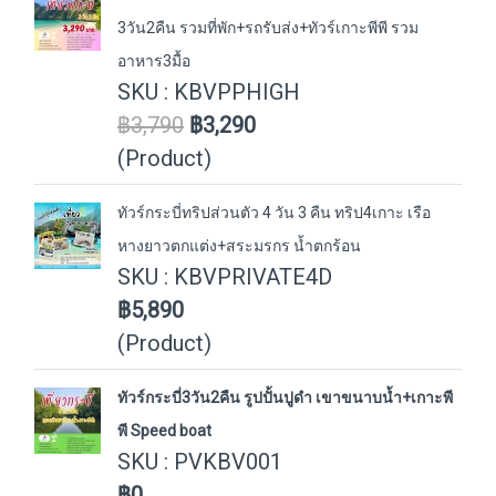
3วัน2คืน รวมที่พัก+รถรับส่ง+ทัวร์เกาะพีพี รวม
อาหาร3มื้อ
SKU : KBVPPHIGH
฿3,790
฿3,290
(Product)
ทัวร์กระบี่ทริปส่วนตัว 4 วัน 3 คืน ทริป4เกาะ เรือ
หางยาวตกแต่ง+สระมรกร น้ำตกร้อน
SKU : KBVPRIVATE4D
฿5,890
(Product)
ทัวร์กระบี่3วัน2คืน รูปปั้นปูดำ เขาขนาบน้ำ+เกาะพี
พี Speed boat
SKU : PVKBV001
฿0