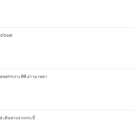
ed boat
 Sunset+เกาะพีพี อ่าวมาหยา
at เดินทางจากกระบี่