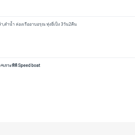
ดำน้ำ ล่องเรืออาบอรุณ ทุ่งยี่เป็ง 3วัน2คืน
้ำ+เกาะพีพี Speed boat