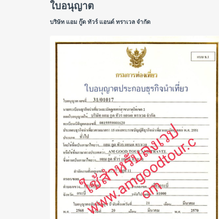
ใบอนุญาต
บริษัท แอม กู๊ด ทัวร์ แอนด์ ทราเวล จำกัด