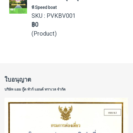
พี Speed boat
SKU : PVKBV001
฿0
(Product)
ใบอนุญาต
บริษัท แอม กู๊ด ทัวร์ แอนด์ ทราเวล จำกัด