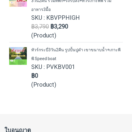
3วัน2คืน รวมที่พัก+รถรับส่ง+ทัวร์เกาะพีพี รวม
อาหาร3มื้อ
SKU : KBVPPHIGH
฿3,790
฿3,290
(Product)
ทัวร์กระบี่3วัน2คืน รูปปั้นปูดำ เขาขนาบน้ำ+เกาะพี
พี Speed boat
SKU : PVKBV001
฿0
(Product)
ใบอนุญาต