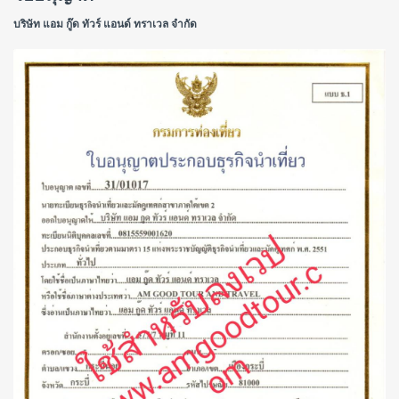
บริษัท แอม กู๊ด ทัวร์ แอนด์ ทราเวล จำกัด