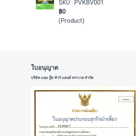
SKU : PVKBV001
฿0
(Product)
ใบอนุญาต
บริษัท แอม กู๊ด ทัวร์ แอนด์ ทราเวล จำกัด