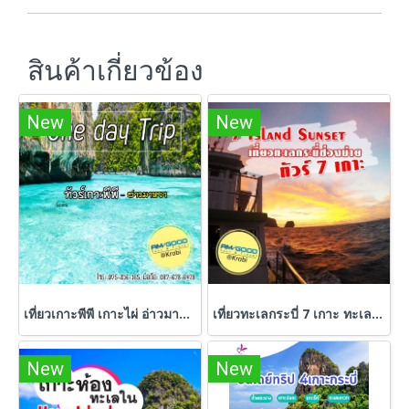
สินค้าเกี่ยวข้อง
New
New
เที่ยวเกาะพีพี เกาะไผ่ อ่าวมาหยา วันเดียว เช้าไป-เย็นกลับ โดยเรือเร็ว Speed Boat
เที่ยวทะเลกระบี่ 7 เกาะ ทะเลช่วงบ่าย ชมพระอาทิตย์ตกดิน ชมแพลงตอน
New
New