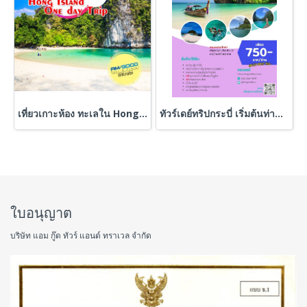
เที่ยวเกาะห้อง ทะเลใน Hong Island One day Trip เช้าไป-เย็นกลับ
ทัวร์เดย์ทริปกระบี่ เริ่มต้นท่านละ 750 บาท
ใบอนุญาต
บริษัท แอม กู๊ด ทัวร์ แอนด์ ทราเวล จำกัด