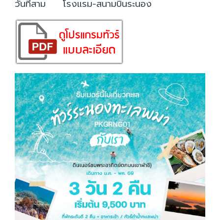
วันที่สาม โรงแรม-สนามบินระนอง