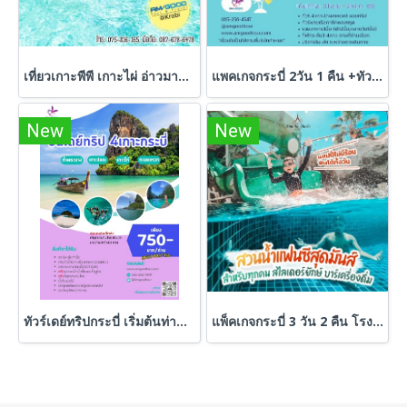
เที่ยวเกาะพีพี เกาะไผ่ อ่าวมาหยา วันเดียว เช้าไป-เย็นกลับ โดยเรือเร็ว Speed Boat
แพคเกจกระบี่ 2วัน 1 คืน +ทัวร์ 7 เกาะ ชมพระอาทิตย์ตก
New
New
ทัวร์เดย์ทริปกระบี่ เริ่มต้นท่านละ 750 บาท
แพ็คเกจกระบี่ 3 วัน 2 คืน โรงแรมมีสวนน้ำ ที่พัก+ทัวร์ดำน้ำ