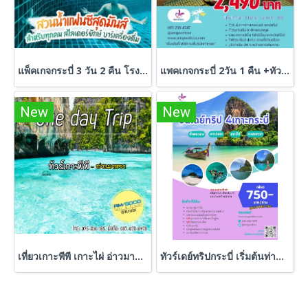
แพ็คเกจกระบี่ 3 วัน 2 คืน โรงแรมมีสวนน้ำ ที่พัก+ทัวร์ดำน้ำ
แพคเกจกระบี่ 2วัน 1 คืน +ทัวร์ 7 เกาะ ชมพระอาทิตย์ตก
New
New
เที่ยวเกาะพีพี เกาะไผ่ อ่าวมาหยา วันเดียว เช้าไป-เย็นกลับ โดยเรือเร็ว Speed Boat
ทัวร์เดย์ทริปกระบี่ เริ่มต้นท่านละ 750 บาท