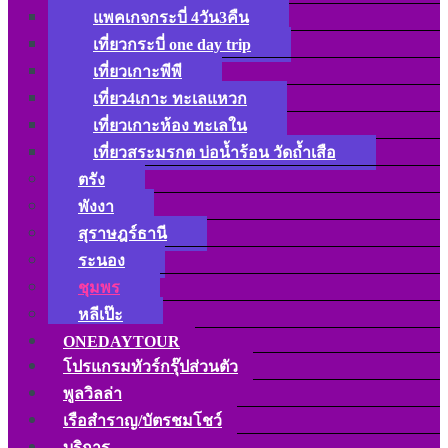
แพคเกจกระบี่ 4วัน3คืน
เที่ยวกระบี่ one day trip
เที่ยวเกาะพีพี
เที่ยว4เกาะ ทะเลแหวก
เที่ยวเกาะห้อง ทะเลใน
เที่ยวสระมรกต บ่อน้ำร้อน วัดถ้ำเสือ
ตรัง
พังงา
สุราษฎร์ธานี
ระนอง
ชุมพร
หลีเป๊ะ
ONEDAYTOUR
โปรแกรมทัวร์กรุ๊ปส่วนตัว
พูลวิลล่า
เรือสำราญ/บัตรชมโชว์
บริการ