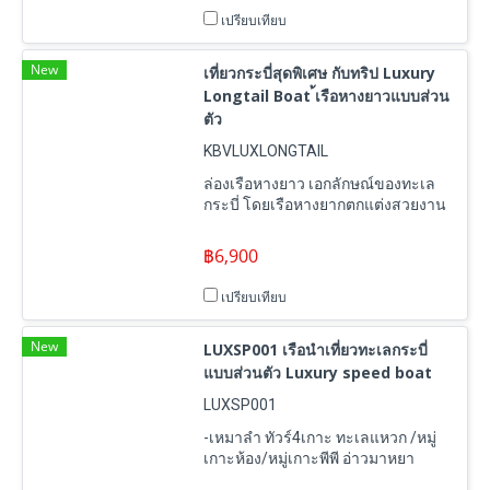
เปรียบเทียบ
New
เที่ยวกระบี่สุดพิเศษ กับทริป Luxury
Longtail Boat ้เรือหางยาวแบบส่วน
ตัว
KBVLUXLONGTAIL
ล่องเรือหางยาว เอกลักษณ์ของทะเล
กระบี่ โดยเรือหางยากตกแต่งสวยงาน
มีพรอพให้ถ่ายรูป บริการจัดเซ็ตปิคอา
หารกลางวัน
฿6,900
เปรียบเทียบ
New
LUXSP001 เรือนำเที่ยวทะเลกระบี่
แบบส่วนตัว Luxury speed boat
LUXSP001
-เหมาลำ ทัวร์4เกาะ ทะเลแหวก /หมู่
เกาะห้อง/หมู่เกาะพีพี อ่าวมาหยา