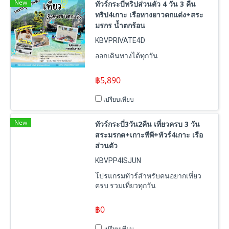
New
ทัวร์กระบี่ทริปส่วนตัว 4 วัน 3 คืน
ทริป4เกาะ เรือหางยาวตกแต่ง+สระ
มรกร น้ำตกร้อน
KBVPRIVATE4D
ออกเดินทางได้ทุกวัน
฿5,890
เปรียบเทียบ
New
ทัวร์กระบี่3วัน2คืน เที่ยวครบ 3 วัน
สระมรกต+เกาะพีพี+ทัวร์4เกาะ เรือ
ส่วนตัว
KBVPP4ISJUN
โปรแกรมทัวร์สำหรับคนอยากเที่ยว
ครบ รวมเที่ยวทุกวัน
฿0