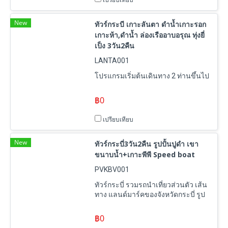
เปรียบเทียบ
New
ทัวร์กระบี เกาะลันตา ดำน้ำเกาะรอก
เกาะห้า,ดำน้ำ ล่องเรืออาบอรุณ ทุ่งยี่
เป็ง 3วัน2คืน
LANTA001
โปรแกรมเริ่มต้นเดินทาง 2 ท่านขึ้นไป
฿0
เปรียบเทียบ
New
ทัวร์กระบี่3วัน2คืน รูปปั้นปูดำ เขา
ขนาบน้ำ+เกาะพีพี Speed boat
PVKBV001
ทัวร์กระบี่ รวมรถนำเที่ยวส่วนตัว เส้น
ทาง แลนด์มาร์คของจังหวัดกระบี่ รูป
ปั้นปูดำ เขาขนาบน้ำ ล่องเรือเขา
ขนาบน้ำ ชมแม่น้ำกระบี่ ออกทะเล1
฿0
วัน ทริปเกาะพีพี อ่าวมาหยา